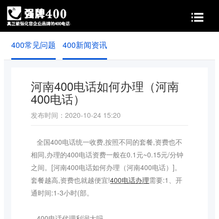
400常见问题
400新闻资讯
首页
400功能
400价值
申请条件
实名认证
河南400电话如何办理（河南
400电话）
常见问题
新闻资讯
发布时间：2020-10-24 15:20
关于我们
全国400电话统一收费,按照不同的套餐,资费也不
相同,办理的400电话资费一般在0.1元~0.15元/分钟
之间。[河南400电话如何办理（河南400电话）]。
套餐越高,资费也就越便宜!
400电话办理
需要:1、开
通时间:1-3小时(部。
400电话代理利润大吗