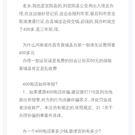
老乡,我也是宜阳县的,到宜阳县公安局出入境去办
理,在这边做好登记后,这边会报到市里,最后到市里去
取港澳通行证,在县城这边得交钱,必须的,我办时就交
了400多,是三年前,现。
为什么河南省许昌市襄城县办第一胎准生证费用要
400多元
办理一胎证应该是免费的但会让你买50元的保险
襄城县肯定是乱收费
400电话如何举报?
1、如果遭遇400电话诈骗,建议拨打110及到当地
派出所报警,对方的行为涉嫌诈骗罪;2...并处罚金或
者没收财产。本法另有规定的,依照规定。2)《关于
办理诈骗刑事案件具体。
办一个400电话要多少钱,最便宜的有多少?