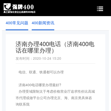
400常见问题
400新闻资讯
首页
400功能
400价值
申请条件
实名认证
济南办理400电话（济南400电
话在哪里办理）
常见问题
新闻资讯
发布时间：2020-10-24 15:20
关于我们
电信、联通、铁通都可以办理
济南400电话哪里办理最好?
办理受域限制太于考虑价格营业厅追求性价比高城
市代理或做平台公司办理北京、海、南京类具体咨
询联系我