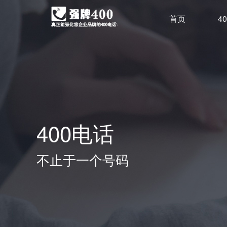
首页
4
400电话
不止于一个号码