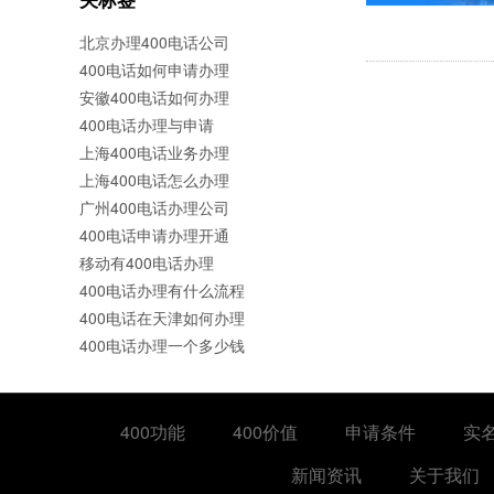
北京办理400电话公司
400电话如何申请办理
安徽400电话如何办理
400电话办理与申请
上海400电话业务办理
上海400电话怎么办理
广州400电话办理公司
400电话申请办理开通
移动有400电话办理
400电话办理有什么流程
400电话在天津如何办理
400电话办理一个多少钱
400功能
400价值
申请条件
实
新闻资讯
关于我们